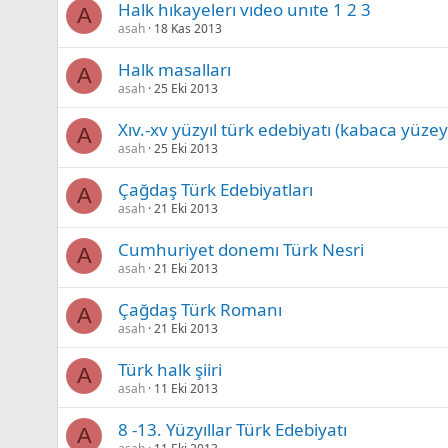
Halk hıkayelerı vıdeo unıte 1 2 3
A
asah
18 Kas 2013
Halk masalları
A
asah
25 Eki 2013
Xıv.-xv yüzyıl türk edebiyatı (kabaca yüzey
A
asah
25 Eki 2013
Çağdaş Türk Edebiyatları
A
asah
21 Eki 2013
Cumhuriyet donemı Türk Nesri
A
asah
21 Eki 2013
Çağdaş Türk Romanı
A
asah
21 Eki 2013
Türk halk şiiri
A
asah
11 Eki 2013
8 -13. Yüzyıllar Türk Edebiyatı
A