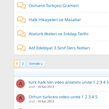
Osmanlı Türkçesi Grameri
Halk Hikayeleri ve Masallar
Atatürk ilkeleri ve İnkilap Tarihi
Aöf Edebiyat 3.Sınıf Ders Notları
1
2
Sonraki
türk halk siirı vdeo anlatımı unıte 1 2 3 4 5
A
asah
18 Kas 2013
Orhun türkcesı vıdeo unıte 1 2 3 4 5
A
asah
18 Kas 2013