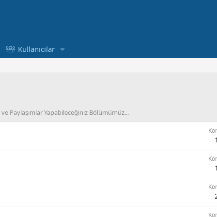
Kullanıcılar
niz ve Paylaşımlar Yapabileceğiniz Bölümümüz...
Ko
Ko
Ko
Ko