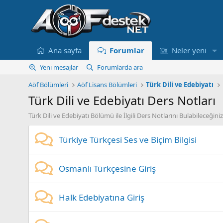
Ana sayfa
Forumlar
Neler yeni
Yeni mesajlar
Forumlarda ara
Aöf Bölümleri
Aöf Lisans Bölümleri
Türk Dili ve Edebiyatı
Türk Dili ve Edebiyatı Ders Notları
Türk Dili ve Edebiyatı Bölümü ile İlgili Ders Notlarını Bulabileceği
Türkiye Türkçesi Ses ve Biçim Bilgisi
Osmanlı Türkçesine Giriş
Halk Edebiyatına Giriş