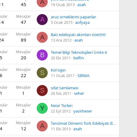
A
11
45
19 Ocak 2013
asah
nular
Mesajlar
aruz orneklerini yapanlar
A
14
47
5 Ocak 2015
aofyaya
nular
Mesajlar
Batı edebıyatı akımları özettttt
A
24
89
13 Ara 2012
asah
nular
Mesajlar
Temel Bilgi Teknolojileri Ünite 4
B
5
20
20 Eki 2011
belfin
nular
Mesajlar
Köl tigin
S
6
22
11 Ocak 2011
SIRMA
nular
Mesajlar
sıfat tamlaması
S
1
1
26 Nis 2011
seher
nular
Mesajlar
Nesir Türleri
Y
1
2
22 Eyl 2012
yasirbeser
nular
Mesajlar
Tanzimat Dönemi Türk Edebiyatı II Vize Özeti
A
4
12
11 Eki 2013
asah