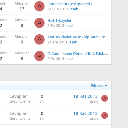
nular
Mesajlar
Osmanlı türkçesi grameri ı
A
4
13
21 Şub 2013
asah
nular
Mesajlar
Halk hikâyeleri
A
2
8
2 Eki 2013
asah
nular
Mesajlar
Atatürk İlkeleri ve İnkılâp Tarihi Final Denemesı
A
2
6
24 Ara 2013
asah
nular
Mesajlar
II. Abdülhamid Dönemi Türk Edebiyatı
A
2
8
3 Eki 2013
asah
Filtreler
Cevaplar
0
18 Kas 2013
A
Görüntüleme
3K
asah
Cevaplar
0
18 Kas 2013
A
Görüntüleme
3K
asah