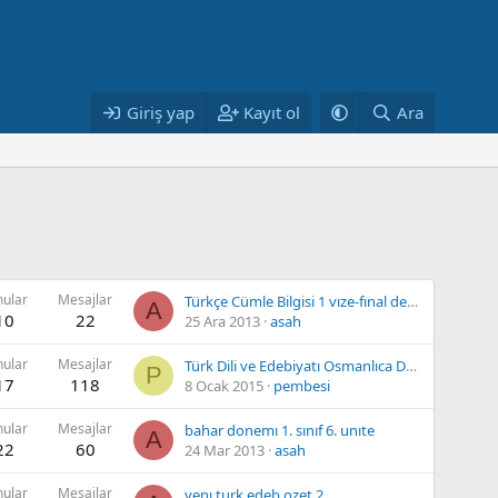
Giriş yap
Kayıt ol
Ara
nular
Mesajlar
Türkçe Cümle Bilgisi 1 vıze-fınal ders notları
A
10
22
25 Ara 2013
asah
nular
Mesajlar
Türk Dili ve Edebiyatı Osmanlıca Ders Videoları
P
17
118
8 Ocak 2015
pembesi
nular
Mesajlar
bahar donemı 1. sınıf 6. unıte
A
22
60
24 Mar 2013
asah
nular
Mesajlar
yenı turk edeb.ozet 2