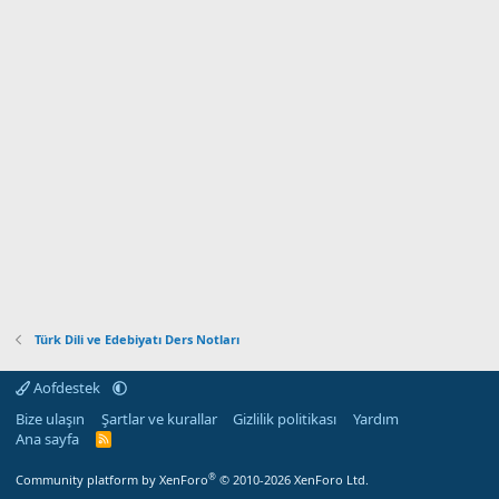
Türk Dili ve Edebiyatı Ders Notları
Aofdestek
Bize ulaşın
Şartlar ve kurallar
Gizlilik politikası
Yardım
Ana sayfa
R
S
S
®
Community platform by XenForo
© 2010-2026 XenForo Ltd.