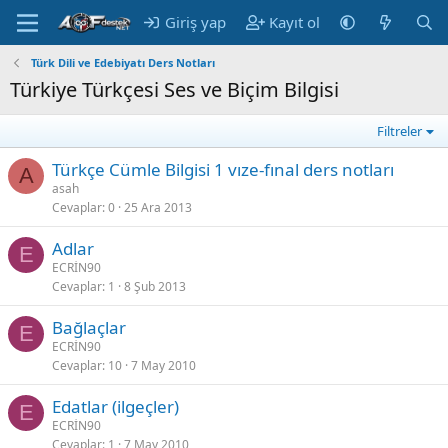
Giriş yap
Kayıt ol
Türk Dili ve Edebiyatı Ders Notları
Türkiye Türkçesi Ses ve Biçim Bilgisi
Filtreler
Türkçe Cümle Bilgisi 1 vıze-fınal ders notları
A
asah
Cevaplar
0
25 Ara 2013
Adlar
E
ECRİN90
Cevaplar
1
8 Şub 2013
Bağlaçlar
E
ECRİN90
Cevaplar
10
7 May 2010
Edatlar (ilgeçler)
E
ECRİN90
Cevaplar
1
7 May 2010