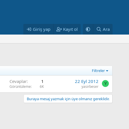
Giriş yap
Kayıt ol
Ara
Filtreler
Cevaplar
1
22 Eyl 2012
Y
Görüntüleme
6K
yasirbeser
Buraya mesaj yazmak için üye olmanız gereklidir.