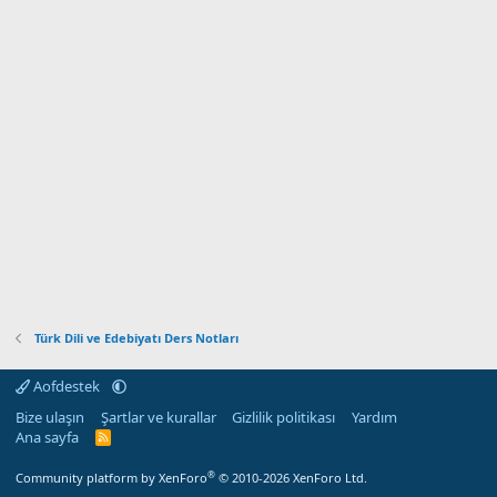
Türk Dili ve Edebiyatı Ders Notları
Aofdestek
Bize ulaşın
Şartlar ve kurallar
Gizlilik politikası
Yardım
Ana sayfa
R
S
S
®
Community platform by XenForo
© 2010-2026 XenForo Ltd.