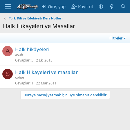
Giriş yap
Kayıt ol
Türk Dili ve Edebiyatı Ders Notları
Halk Hikayeleri ve Masallar
Filtreler
Halk hikâyeleri
A
asah
Cevaplar
5
2 Eki 2013
Halk Hikayeleri ve masallar
S
seher
Cevaplar
1
22 Mar 2011
Buraya mesaj yazmak için üye olmanız gereklidir.