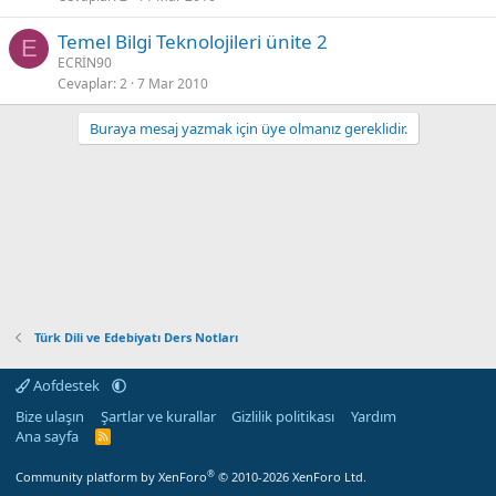
Temel Bilgi Teknolojileri ünite 2
E
ECRİN90
Cevaplar
2
7 Mar 2010
Buraya mesaj yazmak için üye olmanız gereklidir.
Türk Dili ve Edebiyatı Ders Notları
Aofdestek
Bize ulaşın
Şartlar ve kurallar
Gizlilik politikası
Yardım
Ana sayfa
R
S
S
®
Community platform by XenForo
© 2010-2026 XenForo Ltd.