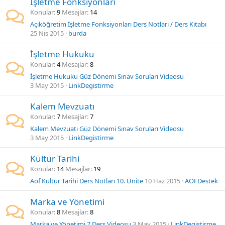
İşletme Fonksiyonları
Konular
9
Mesajlar
14
Açıköğretim İşletme Fonksiyonları Ders Notları / Ders Kitabı
25 Nis 2015
burda
İşletme Hukuku
Konular
4
Mesajlar
8
İşletme Hukuku Güz Dönemi Sınav Soruları Videosu
3 May 2015
LinkDegistirme
Kalem Mevzuatı
Konular
7
Mesajlar
7
Kalem Mevzuatı Güz Dönemi Sınav Soruları Videosu
3 May 2015
LinkDegistirme
Kültür Tarihi
Konular
14
Mesajlar
19
Aöf Kültür Tarihi Ders Notları 10. Ünite
10 Haz 2015
AOFDestek
Marka ve Yönetimi
Konular
8
Mesajlar
8
Marka ve Yönetimi 7.Ders Videosu
3 May 2015
LinkDegistirme