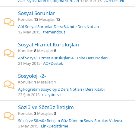
AÖF Siyasi Tarih II Çalışma Soruları
31 Mar 2016
AOFDestek
Sosyal Sorunlar
Konular
13
Mesajlar
13
Aöf Sosyal Sorunlar Dersi 8.Ünite Ders Notları
12 May 2015
tremendous
Sosyal Hizmet Kuruluşları
Konular
8
Mesajlar
8
Aöf Sosyal Hizmet Kuruluşları 4. Ünite Ders Notları
21 May 2015
AOFDestek
Sosyoloji -2-
Konular
1
Mesajlar
1
Açıköğretim Sosyoloji 2 Ders Notları / Ders Kitabı
23 Şub 2013
nzeytinevi
Sözlü ve Sözsüz İletişim
Konular
3
Mesajlar
3
Sözlü ve Sözsüz İletişim Güz Dönemi Sınav Soruları Videosu
3 May 2015
LinkDegistirme