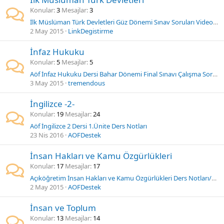
Konular
3
Mesajlar
3
İlk Müslüman Türk Devletleri Güz Dönemi Sınav Soruları Videosu
2 May 2015
LinkDegistirme
İnfaz Hukuku
Konular
5
Mesajlar
5
Aöf İnfaz Hukuku Dersi Bahar Dönemi Final Sınavı Çalışma Soruları
3 May 2015
tremendous
İngilizce -2-
Konular
19
Mesajlar
24
Aöf İngilizce 2 Dersi 1.Ünite Ders Notları
23 Nis 2016
AOFDestek
İnsan Hakları ve Kamu Özgürlükleri
Konular
17
Mesajlar
17
Açıköğretim İnsan Hakları ve Kamu Özgürlükleri Ders Notları/Ders Kitabı 8.Ünite
2 May 2015
AOFDestek
İnsan ve Toplum
Konular
13
Mesajlar
14