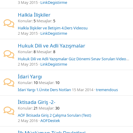
3 May 2015
LinkDegistirme
Halkla İlişkiler
Konular
5
Mesajlar
5
Halkla İlişkiler ve İletişim 4.Ders Videosu
2 May 2015
LinkDegistirme
Hukuk Dili ve Adli Yazışmalar
Konular
8
Mesajlar
8
Hukuk Dili ve Adli Yazışmalar Güz Dönemi Sınav Soruları Videosu
2 May 2015
LinkDegistirme
İdari Yargı
Konular
10
Mesajlar
10
İdari Yargı 1.Ünite Ders Notları
15 Mar 2014
tremendous
İktisada Giriş -2-
Konular
21
Mesajlar
30
AÖF İktisada Giriş 2 Çalışma Soruları (Test)
2 May 2016
AOFDestek
İlk Müslüman Türk Devletleri