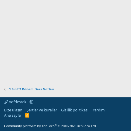
1.Sinif 2.Dönem Ders Notları
Aofdestek
Bize ulaşın
Şartlar ve kurallar
Gizlilik politikası
Yardım
Ana sayfa
R
S
S
®
Community platform by XenForo
© 2010-2026 XenForo Ltd.