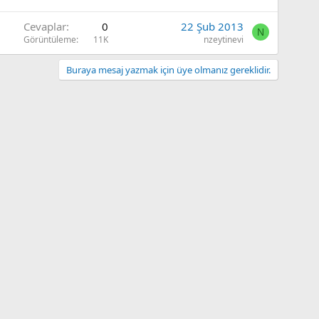
Cevaplar
0
22 Şub 2013
N
Görüntüleme
11K
nzeytinevi
Buraya mesaj yazmak için üye olmanız gereklidir.