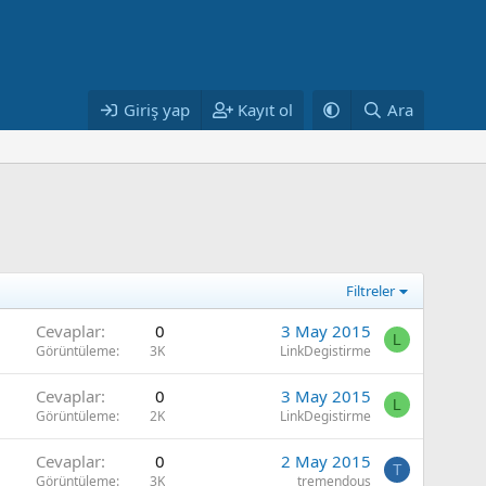
Giriş yap
Kayıt ol
Ara
Filtreler
Cevaplar
0
3 May 2015
L
Görüntüleme
3K
LinkDegistirme
Cevaplar
0
3 May 2015
L
Görüntüleme
2K
LinkDegistirme
Cevaplar
0
2 May 2015
T
Görüntüleme
3K
tremendous