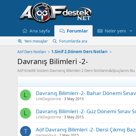
Ana sayfa
Forumlar
Neler yeni
Yeni mesajlar
Forumlarda ara
Aöf Ders Notları
1.Sinif 2.Dönem Ders Notları
Davranış Bilimleri -2-
Aöf Kredili Sistem Davranış Bilimleri 2 Ders Notlarını&İpuçlarını B
Davranış Bilimleri -2- Bahar Dönemi Sınav
L
LinkDegistirme
3 May 2015
Davranış Bilimleri -2- Güz Dönemi Sınav S
L
LinkDegistirme
3 May 2015
Aöf Davranış Bilimleri -2- Dersi Çıkmış B
T
tremendous
2 May 2015