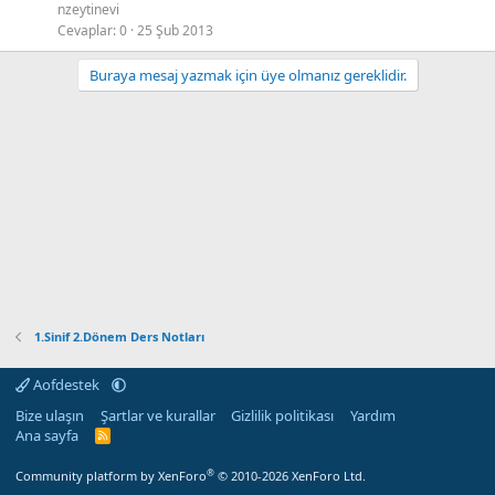
nzeytinevi
Cevaplar
0
25 Şub 2013
Buraya mesaj yazmak için üye olmanız gereklidir.
1.Sinif 2.Dönem Ders Notları
Aofdestek
Bize ulaşın
Şartlar ve kurallar
Gizlilik politikası
Yardım
Ana sayfa
R
S
S
®
Community platform by XenForo
© 2010-2026 XenForo Ltd.