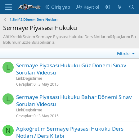
Giriş yap
Kayıt ol
1.Sinif 2.Dönem Ders Notları
Sermaye Piyasası Hukuku
Aöf Kredili Sistem Sermaye Piyasası Hukuku Ders Notlarını&İpuçlarını Bu
Bölümümüzde Bulabilirsiniz.
Filtreler
Sermaye Piyasası Hukuku Güz Dönemi Sınav
L
Soruları Videosu
LinkDegistirme
Cevaplar
0
3 May 2015
Sermaye Piyasası Hukuku Bahar Dönemi Sınav
L
Soruları Videosu
LinkDegistirme
Cevaplar
0
3 May 2015
Açıköğretim Sermaye Piyasası Hukuku Ders
N
Notları / Ders Kitabı