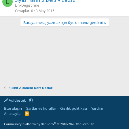
L
LinkDegistirme
Cevaplar
0
3 May 2015
Buraya mesaj yazmak için üye olmanız gereklidir.
1.Sinif 2.Dönem Ders Notları
Aofdestek
Bize ulaşın
Şartlar ve kurallar
Gizlilik politikası
Yardım
Ana sayfa
R
S
S
®
Community platform by XenForo
© 2010-2026 XenForo Ltd.