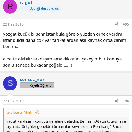
ragut
R
Üyeliği durduruldu
22 Haz 2010
#95
yozgat küçük bi şehr istanbula göre o yuzden ornek verdm
istanbulda daha çok var tarikatlardan asıl kaynak orda canım
benim....
elbette olabilir arkdaşım ama dikkatini çekeyimb ir konuya
son 8 senede bukadar çoğaldı.....!!
sonsuz_nur
S
Kayıtlı Öğrenci
22 Haz 2010
#96
erolpasa' Alıntı:
ragut kardeşim konuyu nerelere getirdin. Ben aşırı Atatürkçüyüm ve
aşırı atatürkçüler genelde türbanlıları sevmezler. ( Ben hariç ) Burası
müslüman bir ülke namazını da kuran ın emir ve yasaklarına da