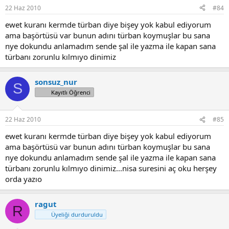
22 Haz 2010
#84
ewet kuranı kermde türban diye bişey yok kabul ediyorum
ama başörtüsü var bunun adını türban koymuşlar bu sana
nye dokundu anlamadım sende şal ile yazma ile kapan sana
türbanı zorunlu kılmıyo dinimiz
sonsuz_nur
S
Kayıtlı Öğrenci
22 Haz 2010
#85
ewet kuranı kermde türban diye bişey yok kabul ediyorum
ama başörtüsü var bunun adını türban koymuşlar bu sana
nye dokundu anlamadım sende şal ile yazma ile kapan sana
türbanı zorunlu kılmıyo dinimiz...nisa suresini aç oku herşey
orda yazıo
ragut
R
Üyeliği durduruldu