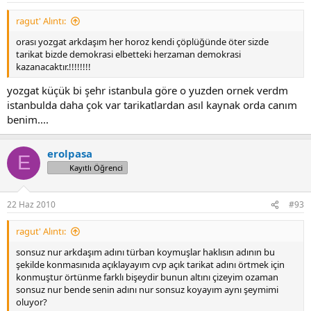
ragut' Alıntı:
orası yozgat arkdaşım her horoz kendi çöplüğünde öter sizde
tarikat bizde demokrasi elbetteki herzaman demokrasi
kazanacaktır.!!!!!!!!
yozgat küçük bi şehr istanbula göre o yuzden ornek verdm
istanbulda daha çok var tarikatlardan asıl kaynak orda canım
benim....
erolpasa
E
Kayıtlı Öğrenci
22 Haz 2010
#93
ragut' Alıntı:
sonsuz nur arkdaşım adını türban koymuşlar haklısın adının bu
şekilde konmasınıda açıklayayım cvp açık tarikat adını örtmek için
konmuştur örtünme farklı bişeydir bunun altını çizeyim ozaman
sonsuz nur bende senin adını nur sonsuz koyayım aynı şeymimi
oluyor?