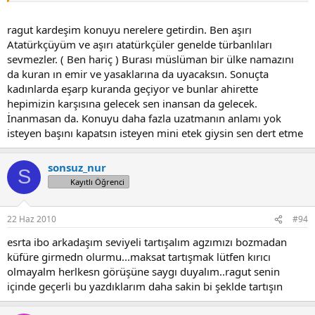
ragut kardeşim konuyu nerelere getirdin. Ben aşırı
Atatürkçüyüm ve aşırı atatürkçüler genelde türbanlıları
sevmezler. ( Ben hariç ) Burası müslüman bir ülke namazını
da kuran ın emir ve yasaklarına da uyacaksın. Sonuçta
kadınlarda eşarp kuranda geçiyor ve bunlar ahirette
hepimizin karşısına gelecek sen inansan da gelecek.
İnanmasan da. Konuyu daha fazla uzatmanın anlamı yok
isteyen başını kapatsın isteyen mini etek giysin sen dert etme
sonsuz_nur
S
Kayıtlı Öğrenci
22 Haz 2010
#94
esrta ibo arkadaşım seviyeli tartışalım agzımızı bozmadan
küfüre girmedn olurmu...maksat tartışmak lütfen kırıcı
olmayalm herlkesn görüşüne saygı duyalım..ragut senin
içinde geçerli bu yazdıklarım daha sakin bi şeklde tartışın