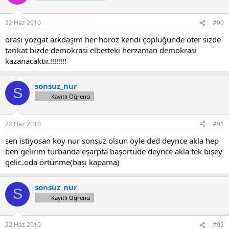
22 Haz 2010
#90
orası yozgat arkdaşım her horoz kendi çöplüğünde öter sizde
tarikat bizde demokrasi elbetteki herzaman demokrasi
kazanacaktır.!!!!!!!!
sonsuz_nur
S
Kayıtlı Öğrenci
22 Haz 2010
#91
sen istiyosan koy nur sonsuz olsun öyle ded deynce akla hep
ben gelirim türbanda eşarpta başörtüde deynce akla tek bişey
gelir..oda örtünme(başı kapama)
sonsuz_nur
S
Kayıtlı Öğrenci
22 Haz 2010
#92