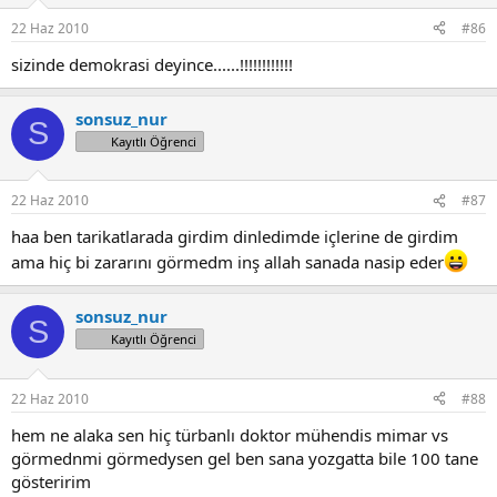
22 Haz 2010
#86
sizinde demokrasi deyince......!!!!!!!!!!!!
sonsuz_nur
S
Kayıtlı Öğrenci
22 Haz 2010
#87
haa ben tarikatlarada girdim dinledimde içlerine de girdim
ama hiç bi zararını görmedm inş allah sanada nasip eder
sonsuz_nur
S
Kayıtlı Öğrenci
22 Haz 2010
#88
hem ne alaka sen hiç türbanlı doktor mühendis mimar vs
görmednmi görmedysen gel ben sana yozgatta bile 100 tane
gösteririm