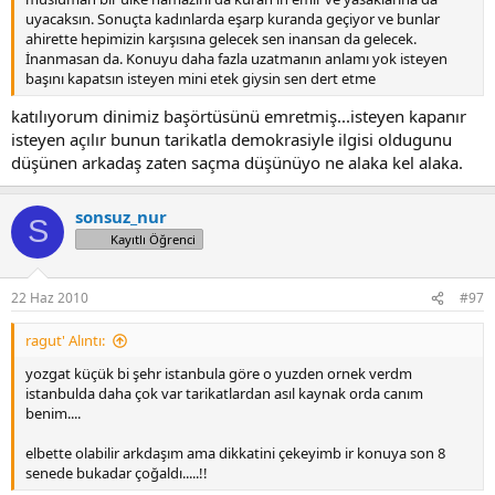
uyacaksın. Sonuçta kadınlarda eşarp kuranda geçiyor ve bunlar
ahirette hepimizin karşısına gelecek sen inansan da gelecek.
İnanmasan da. Konuyu daha fazla uzatmanın anlamı yok isteyen
başını kapatsın isteyen mini etek giysin sen dert etme
katılıyorum dinimiz başörtüsünü emretmiş...isteyen kapanır
isteyen açılır bunun tarikatla demokrasiyle ilgisi oldugunu
düşünen arkadaş zaten saçma düşünüyo ne alaka kel alaka.
sonsuz_nur
S
Kayıtlı Öğrenci
22 Haz 2010
#97
ragut' Alıntı:
yozgat küçük bi şehr istanbula göre o yuzden ornek verdm
istanbulda daha çok var tarikatlardan asıl kaynak orda canım
benim....
elbette olabilir arkdaşım ama dikkatini çekeyimb ir konuya son 8
senede bukadar çoğaldı.....!!