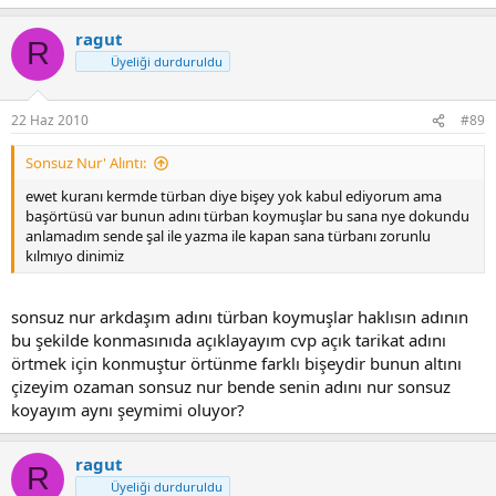
ragut
R
Üyeliği durduruldu
22 Haz 2010
#89
Sonsuz Nur' Alıntı:
ewet kuranı kermde türban diye bişey yok kabul ediyorum ama
başörtüsü var bunun adını türban koymuşlar bu sana nye dokundu
anlamadım sende şal ile yazma ile kapan sana türbanı zorunlu
kılmıyo dinimiz
sonsuz nur arkdaşım adını türban koymuşlar haklısın adının
bu şekilde konmasınıda açıklayayım cvp açık tarikat adını
örtmek için konmuştur örtünme farklı bişeydir bunun altını
çizeyim ozaman sonsuz nur bende senin adını nur sonsuz
koyayım aynı şeymimi oluyor?
ragut
R
Üyeliği durduruldu