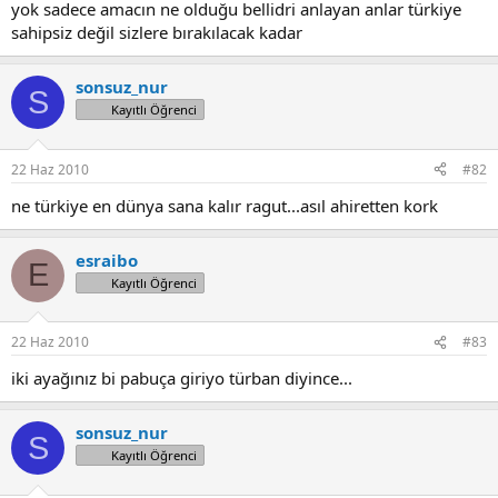
yok sadece amacın ne olduğu bellidri anlayan anlar türkiye
sahipsiz değil sizlere bırakılacak kadar
sonsuz_nur
S
Kayıtlı Öğrenci
22 Haz 2010
#82
ne türkiye en dünya sana kalır ragut...asıl ahiretten kork
esraibo
E
Kayıtlı Öğrenci
22 Haz 2010
#83
iki ayağınız bi pabuça giriyo türban diyince...
sonsuz_nur
S
Kayıtlı Öğrenci