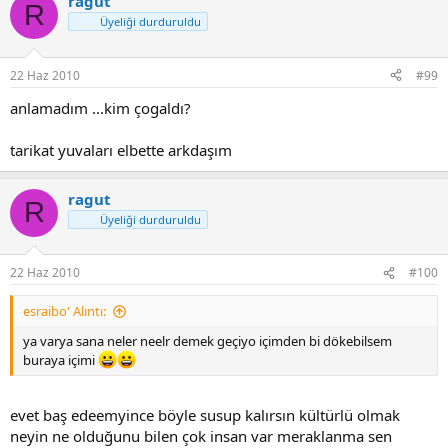
ragut
R
Üyeliği durduruldu
22 Haz 2010
#99
anlamadım ...kim çogaldı?
tarikat yuvaları elbette arkdaşım
ragut
R
Üyeliği durduruldu
22 Haz 2010
#100
esraibo' Alıntı:
ya varya sana neler neelr demek geçiyo içimden bi dökebilsem
buraya içimi
evet baş edeemyince böyle susup kalırsın kültürlü olmak
neyin ne olduğunu bilen çok insan var meraklanma sen