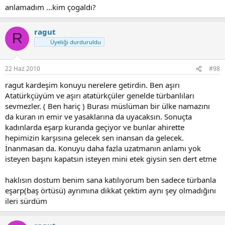
anlamadım ...kim çogaldı?
ragut
R
Üyeliği durduruldu
22 Haz 2010
#98
ragut kardeşim konuyu nerelere getirdin. Ben aşırı
Atatürkçüyüm ve aşırı atatürkçüler genelde türbanlıları
sevmezler. ( Ben hariç ) Burası müslüman bir ülke namazını
da kuran ın emir ve yasaklarına da uyacaksın. Sonuçta
kadınlarda eşarp kuranda geçiyor ve bunlar ahirette
hepimizin karşısına gelecek sen inansan da gelecek.
İnanmasan da. Konuyu daha fazla uzatmanın anlamı yok
isteyen başını kapatsın isteyen mini etek giysin sen dert etme
haklısın dostum benim sana katılıyorum ben sadece türbanla
eşarp(baş örtüsü) ayrımına dikkat çektim aynı şey olmadığını
ileri sürdüm