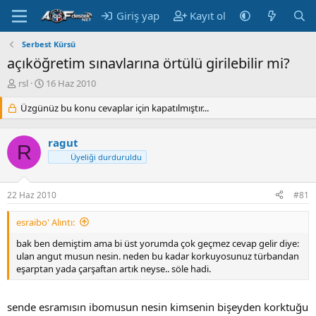
Giriş yap
Kayıt ol
Serbest Kürsü
açıköğretim sınavlarına örtülü girilebilir mi?
K
B
rsl
16 Haz 2010
o
a
n
Üzgünüz bu konu cevaplar için kapatılmıştır...
ş
u
l
y
a
ragut
u
n
R
Üyeliği durduruldu
B
g
a
ı
ş
ç
22 Haz 2010
#81
l
t
a
a
esraibo' Alıntı:
t
r
a
i
bak ben demiştim ama bi üst yorumda çok geçmez cevap gelir diye:
n
h
ulan angut musun nesin. neden bu kadar korkuyosunuz türbandan
i
eşarptan yada çarşaftan artık neyse.. söle hadi.
sende esramısın ibomusun nesin kimsenin bişeyden korktuğu