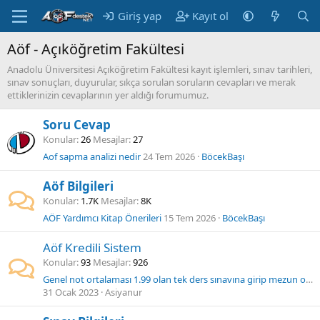
Giriş yap
Kayıt ol
Aöf - Açıköğretim Fakültesi
Anadolu Üniversitesi Açıköğretim Fakültesi kayıt işlemleri, sınav tarihleri,
sınav sonuçları, duyurular, sıkça sorulan soruların cevapları ve merak
ettiklerinizin cevaplarının yer aldığı forumumuz.
Soru Cevap
Konular
26
Mesajlar
27
Aof sapma analizi nedir
24 Tem 2026
BöcekBaşı
Aöf Bilgileri
Konular
1.7K
Mesajlar
8K
AÖF Yardımcı Kitap Önerileri
15 Tem 2026
BöcekBaşı
Aöf Kredili Sistem
Konular
93
Mesajlar
926
Genel not ortalaması 1.99 olan tek ders sınavına girip mezun olabilirmi
31 Ocak 2023
Asiyanur