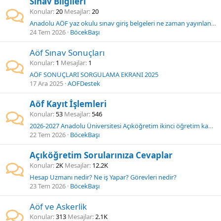
Sınav Bilgileri
Konular
20
Mesajlar
20
Anadolu AÖF yaz okulu sınav giriş belgeleri ne zaman yayınlanacak?
24 Tem 2026
BöcekBaşı
Aöf Sınav Sonuçları
Konular
1
Mesajlar
1
AÖF SONUÇLARI SORGULAMA EKRANI 2025
17 Ara 2025
AOFDestek
Aöf Kayıt İşlemleri
Konular
53
Mesajlar
546
2026-2027 Anadolu Üniversitesi Açıköğretim ikinci öğretim kayıt ve başvuru ne zaman başlıyor?
22 Tem 2026
BöcekBaşı
Açıköğretim Sorularınıza Cevaplar
Konular
2K
Mesajlar
12.2K
Hesap Uzmanı nedir? Ne iş Yapar? Görevleri nedir?
23 Tem 2026
BöcekBaşı
Aöf ve Askerlik
Konular
313
Mesajlar
2.1K