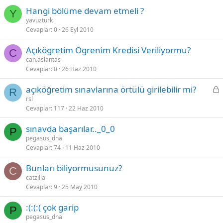
Hangi bölüme devam etmeli ?
Y
yavuzturk
Cevaplar
0
26 Eyl 2010
Açıkögretim Ögrenim Kredisi Veriliyormu?
C
can.aslantas
Cevaplar
0
26 Haz 2010
K
açıköğretim sınavlarına örtülü girilebilir mi?
R
i
rsl
Cevaplar
117
22 Haz 2010
l
i
sınavda başarılar.._0_0
t
P
pegasus_dna
l
Cevaplar
74
11 Haz 2010
i
Bunları biliyormusunuz?
C
catzilla
Cevaplar
9
25 May 2010
:(:(:( çok garip
P
pegasus_dna