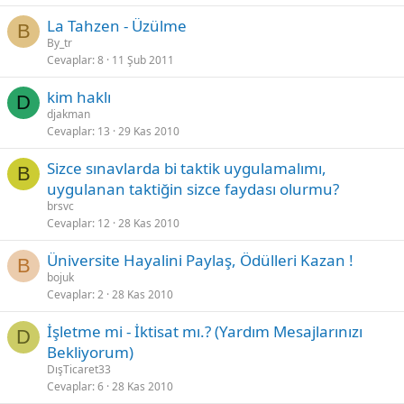
La Tahzen - Üzülme
B
By_tr
Cevaplar
8
11 Şub 2011
kim haklı
D
djakman
Cevaplar
13
29 Kas 2010
Sizce sınavlarda bi taktik uygulamalımı,
B
uygulanan taktiğin sizce faydası olurmu?
brsvc
Cevaplar
12
28 Kas 2010
Üniversite Hayalini Paylaş, Ödülleri Kazan !
B
bojuk
Cevaplar
2
28 Kas 2010
İşletme mi - İktisat mı.? (Yardım Mesajlarınızı
D
Bekliyorum)
DışTicaret33
Cevaplar
6
28 Kas 2010