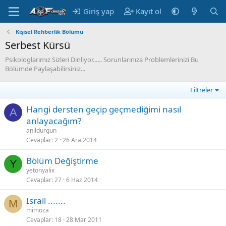
Giriş yap
Kayıt ol
Kişisel Rehberlik Bölümü
Serbest Kürsü
Psikologlarımız Sizleri Dinliyor...... Sorunlarınıza Problemlerinizi Bu
Bölümde Paylaşabilirsiniz...
Filtreler
Hangi dersten geçip geçmediğimi nasıl
A
anlayacağım?
anildurgun
Cevaplar
2
26 Ara 2014
Bölüm Değiştirme
Y
yetonyalix
Cevaplar
27
6 Haz 2014
Israil .......
M
mimoza
Cevaplar
18
28 Mar 2011