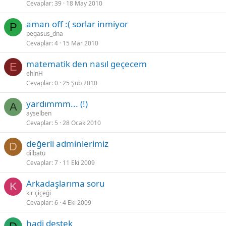
Cevaplar
39
18 May 2010
aman off :( sorlar inmiyor
P
pegasus_dna
Cevaplar
4
15 Mar 2010
matematik den nasıl geçecem
E
ehlnH
Cevaplar
0
25 Şub 2010
yardımmm... (!)
A
ayselben
Cevaplar
5
28 Ocak 2010
değerli adminlerimiz
D
dilbatu
Cevaplar
7
11 Eki 2009
Arkadaşlarıma soru
K
kır çiçeği
Cevaplar
6
4 Eki 2009
hadi destek