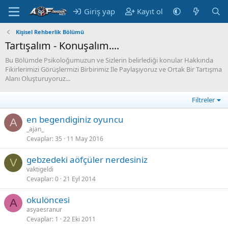
Giriş yap
Kayıt ol
Kişisel Rehberlik Bölümü
Tartışalım - Konuşalım....
Bu Bölümde Psikoloğumuzun ve Sizlerin belirlediği konular Hakkında
Fikirlerimizi Görüşlermizi Birbirimiz İle Paylaşıyoruz ve Ortak Bir Tartışma
Alanı Oluşturuyoruz...
Filtreler
en begendiginiz oyuncu
A
_ajan_
Cevaplar
35
11 May 2016
gebzedeki aöfçüler nerdesiniz
V
vaktigeldi
Cevaplar
0
21 Eyl 2014
okulöncesi
A
asyaesranur
Cevaplar
1
22 Eki 2011