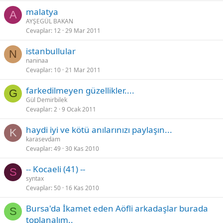
malatya
A
AYŞEGÜL BAKAN
Cevaplar
12
29 Mar 2011
istanbullular
N
naninaa
Cevaplar
10
21 Mar 2011
farkedilmeyen güzellikler....
G
Gül Demirbilek
Cevaplar
2
9 Ocak 2011
haydi iyi ve kötü anılarınızı paylaşın...
K
karasevdam
Cevaplar
49
30 Kas 2010
-- Kocaeli (41) --
S
syntax
Cevaplar
50
16 Kas 2010
Bursa'da İkamet eden Aöfli arkadaşlar burada
S
toplanalım..