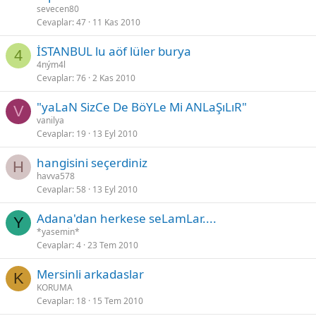
sevecen80
Cevaplar
47
11 Kas 2010
İSTANBUL lu aöf lüler burya
4
4ným4l
Cevaplar
76
2 Kas 2010
"yaLaN SizCe De BöYLe Mi ANLaŞıLıR"
V
vanilya
Cevaplar
19
13 Eyl 2010
hangisini seçerdiniz
H
havva578
Cevaplar
58
13 Eyl 2010
Adana'dan herkese seLamLar....
Y
*yasemin*
Cevaplar
4
23 Tem 2010
Mersinli arkadaslar
K
KORUMA
Cevaplar
18
15 Tem 2010