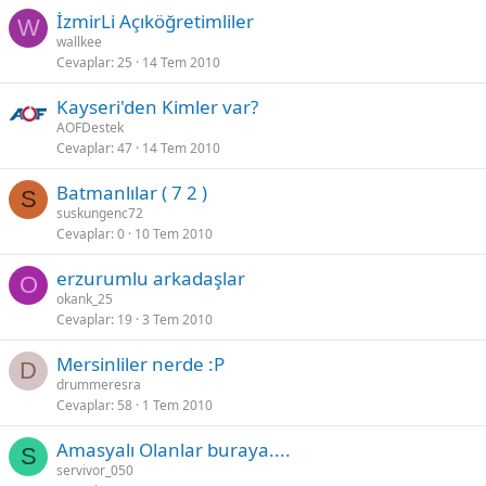
İzmirLi Açıköğretimliler
W
wallkee
Cevaplar
25
14 Tem 2010
Kayseri'den Kimler var?
AOFDestek
Cevaplar
47
14 Tem 2010
Batmanlılar ( 7 2 )
S
suskungenc72
Cevaplar
0
10 Tem 2010
erzurumlu arkadaşlar
O
okank_25
Cevaplar
19
3 Tem 2010
Mersinliler nerde :P
D
drummeresra
Cevaplar
58
1 Tem 2010
Amasyalı Olanlar buraya....
S
servivor_050