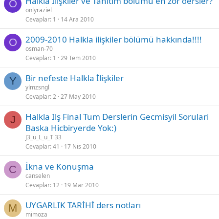
Halkla İlişkiler ve Tanıtım bölümü en zor dersler?
O
onlyraziel
Cevaplar
1
14 Ara 2010
2009-2010 Halkla ilişkiler bölümü hakkında!!!!
O
osman-70
Cevaplar
1
29 Tem 2010
Bir nefeste Halkla İlişkiler
Y
ylmzsngl
Cevaplar
2
27 May 2010
Halkla Ilş Final Tum Derslerin Gecmisyil Sorulari
J
Baska Hicbiryerde Yok:)
J3_u_L_u_T 33
Cevaplar
41
17 Nis 2010
İkna ve Konuşma
C
canselen
Cevaplar
12
19 Mar 2010
UYGARLIK TARİHİ ders notları
M
mimoza