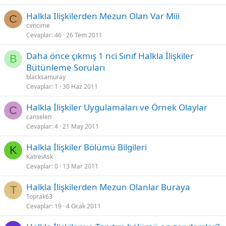
Halkla Ilişkilerden Mezun Olan Var Miii
C
cimcime
Cevaplar
46
26 Tem 2011
Daha önce çıkmış 1 nci Sınıf Halkla İlişkiler
B
Bütünleme Soruları
blacksamuray
Cevaplar
1
30 Haz 2011
Halkla İlişkiler Uygulamaları ve Örnek Olaylar
C
canselen
Cevaplar
4
21 May 2011
Halkla İlişkiler Bölümü Bilgileri
K
KatreiAsk
Cevaplar
0
13 Mar 2011
Halkla İlişkilerden Mezun Olanlar Buraya
T
Toprak63
Cevaplar
19
4 Ocak 2011