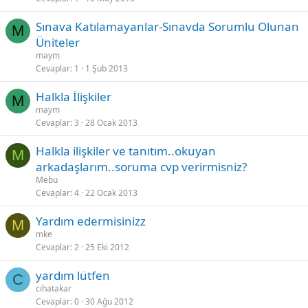
Sınava Katılamayanlar-Sınavda Sorumlu Olunan
M
Üniteler
maym
Cevaplar
1
1 Şub 2013
Halkla İlişkiler
M
maym
Cevaplar
3
28 Ocak 2013
Halkla ilişkiler ve tanıtım..okuyan
M
arkadaşlarım..soruma cvp verirmisniz?
Mebu
Cevaplar
4
22 Ocak 2013
Yardım edermisinizz
M
mke
Cevaplar
2
25 Eki 2012
yardım lütfen
C
cihatakar
Cevaplar
0
30 Ağu 2012