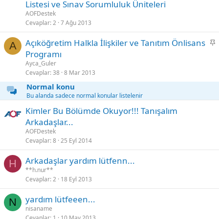
a
Listesi ve Sınav Sorumluluk Üniteleri
b
AOFDestek
i
Cevaplar
2
7 Ağu 2013
t
S
Açıköğretim Halkla İlişkiler ve Tanıtım Önlisans
A
a
Programı
b
Ayca_Guler
i
Cevaplar
38
8 Mar 2013
t
Normal konu
Bu alanda sadece normal konular listelenir
Kimler Bu Bölümde Okuyor!!! Tanışalım
Arkadaşlar...
AOFDestek
Cevaplar
8
25 Eyl 2014
Arkadaşlar yardım lütfenn...
H
**h.nur**
Cevaplar
2
18 Eyl 2013
yardım lütfeeen...
N
nisaname
Cevaplar
1
10 May 2013