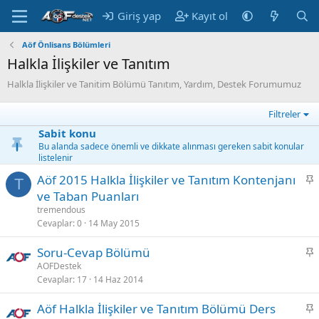
Giriş yap
Kayıt ol
Aöf Önlisans Bölümleri
Halkla İlişkiler ve Tanıtım
Halkla İlişkiler ve Tanitim Bölümü Tanıtım, Yardım, Destek Forumumuz
Filtreler
Sabit konu
Bu alanda sadece önemli ve dikkate alınması gereken sabit konular
listelenir
S
Aöf 2015 Halkla İlişkiler ve Tanıtım Kontenjanı
T
a
ve Taban Puanları
b
tremendous
i
Cevaplar
0
14 May 2015
t
S
Soru-Cevap Bölümü
a
AOFDestek
Cevaplar
17
14 Haz 2014
b
i
S
Aöf Halkla İlişkiler ve Tanıtım Bölümü Ders
t