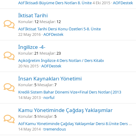
Aöf İktisadi Büyüme Ders Notları 8. Ünite
4 Eki 2015
AOFDestek
İktisat Tarihi
Konular
12
Mesajlar
12
Aöf İktisat Tarihi Dersi Konu Özetleri 5-8. Ünite
22 May 2016
AOFDestek
İngilizce -4-
Konular
21
Mesajlar
23
Açıköğretim İngilizce 4 Ders Notları / Ders Kitabı
20 Nis 2015
AOFDestek
İnsan Kaynakları Yönetimi
Konular
5
Mesajlar
7
Kredili Sistem Bahar Dönemi Vize+Final Ders Notları|2013
14 May 2013
norful
Kamu Yönetiminde Çağdaş Yaklaşımlar
Konular
5
Mesajlar
5
Aöf Kamu Yönetiminde Çağdaş Yaklaşımlar Dersi 8.Ünite Ders Notları
14 May 2014
tremendous