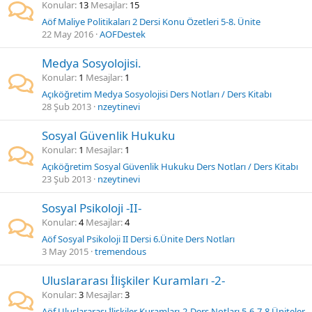
Konular
13
Mesajlar
15
Aöf Maliye Politikaları 2 Dersi Konu Özetleri 5-8. Ünite
22 May 2016
AOFDestek
Medya Sosyolojisi.
Konular
1
Mesajlar
1
Açıköğretim Medya Sosyolojisi Ders Notları / Ders Kitabı
28 Şub 2013
nzeytinevi
Sosyal Güvenlik Hukuku
Konular
1
Mesajlar
1
Açıköğretim Sosyal Güvenlik Hukuku Ders Notları / Ders Kitabı
23 Şub 2013
nzeytinevi
Sosyal Psikoloji -II-
Konular
4
Mesajlar
4
Aöf Sosyal Psikoloji II Dersi 6.Ünite Ders Notları
3 May 2015
tremendous
Uluslararası İlişkiler Kuramları -2-
Konular
3
Mesajlar
3
Aöf Uluslararası İlişkiler Kuramları-2-Ders Notları 5-6-7-8 Üniteler