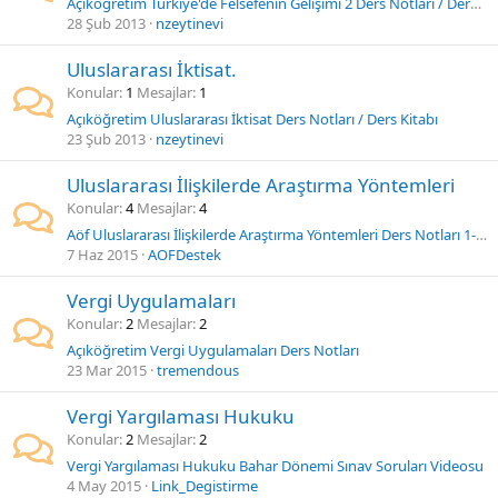
Açıköğretim Türkiye'de Felsefenin Gelişimi 2 Ders Notları / Ders Kitabı
28 Şub 2013
nzeytinevi
Uluslararası İktisat.
Konular
1
Mesajlar
1
Açıköğretim Uluslararası İktisat Ders Notları / Ders Kitabı
23 Şub 2013
nzeytinevi
Uluslararası İlişkilerde Araştırma Yöntemleri
Konular
4
Mesajlar
4
Aöf Uluslararası İlişkilerde Araştırma Yöntemleri Ders Notları 1-2-3-4 Üniteler
7 Haz 2015
AOFDestek
Vergi Uygulamaları
Konular
2
Mesajlar
2
Açıköğretim Vergi Uygulamaları Ders Notları
23 Mar 2015
tremendous
Vergi Yargılaması Hukuku
Konular
2
Mesajlar
2
Vergi Yargılaması Hukuku Bahar Dönemi Sınav Soruları Videosu
4 May 2015
Link_Degistirme