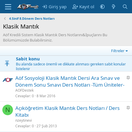
Giriş yap
Kayıt ol
4.Sinif 8.Dönem Ders Notları
Klasik Mantık
Aöf Kredili Sistem Klasik Mantık Ders Notlarını&İpuçlarını Bu
Bölümümüzde Bulabilirsiniz.
Filtreler
Sabit konu
Bu alanda sadece önemli ve dikkate alınması gereken sabit konular
listelenir
S
Aöf Sosyoloji Klasik Mantık Dersi Ara Sınav ve
a
Dönem Sonu Sınavı Ders Notları -Tüm Üniteler-
b
AOFDestek
i
Cevaplar
0
8 Mar 2016
t
S
Açıköğretim Klasik Mantık Ders Notları / Ders
N
a
Kitabı
b
nzeytinevi
i
Cevaplar
0
27 Şub 2013