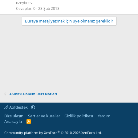
nzeytinevi
Cevaplar
0
23 Şub 2013
Buraya mesaj yazmak için üye olmanız gereklidir.
4.Sinif 8.Dönem Ders Notları
Aofdestek
Bize ulaşın
Şartlar ve kurallar
Gizlilik politikası
Yardım
Ana sayfa
R
S
S
®
Community platform by XenForo
© 2010-2026 XenForo Ltd.