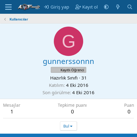
Giriş yap
Kayıt ol
Kullanıcılar
G
gunnerssonnn
Kayıtlı Öğrenci
Hazırlık Sınıfı
·
31
Katılım
4 Eki 2016
Son görülme
4 Eki 2016
Mesajlar
Tepkime puanı
Puan
1
0
0
Bul