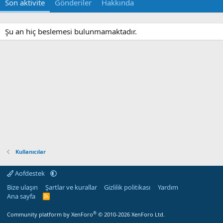
Son aktivite
Gönderiler
Hakkında
Şu an hiç beslemesi bulunmamaktadır.
Kullanıcılar
Aofdestek
Bize ulaşın
Şartlar ve kurallar
Gizlilik politikası
Yardım
Ana sayfa
R
S
S
®
Community platform by XenForo
© 2010-2026 XenForo Ltd.