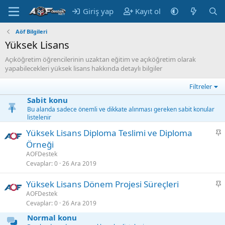
Giriş yap
Kayıt ol
Aöf Bilgileri
Yüksek Lisans
Açıköğretim öğrencilerinin uzaktan eğitim ve açıköğretim olarak
yapabilecekleri yüksek lisans hakkında detaylı bilgiler
Filtreler
Sabit konu
Bu alanda sadece önemli ve dikkate alınması gereken sabit konular
listelenir
S
Yüksek Lisans Diploma Teslimi ve Diploma
a
Örneği
b
AOFDestek
i
Cevaplar
0
26 Ara 2019
t
S
Yüksek Lisans Dönem Projesi Süreçleri
a
AOFDestek
Cevaplar
0
26 Ara 2019
b
i
Normal konu