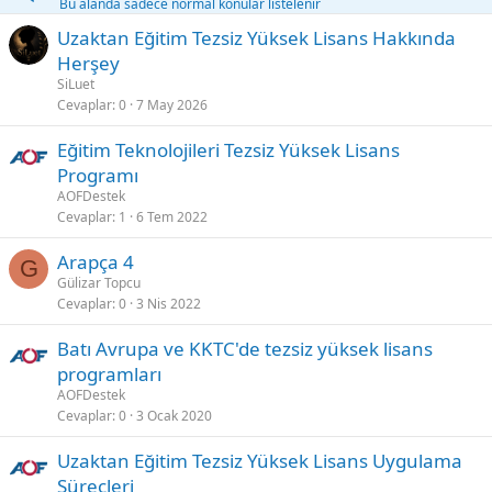
t
Bu alanda sadece normal konular listelenir
Uzaktan Eğitim Tezsiz Yüksek Lisans Hakkında
Herşey
SiLuet
Cevaplar
0
7 May 2026
Eğitim Teknolojileri Tezsiz Yüksek Lisans
Programı
AOFDestek
Cevaplar
1
6 Tem 2022
Arapça 4
G
Gülizar Topcu
Cevaplar
0
3 Nis 2022
Batı Avrupa ve KKTC'de tezsiz yüksek lisans
programları
AOFDestek
Cevaplar
0
3 Ocak 2020
Uzaktan Eğitim Tezsiz Yüksek Lisans Uygulama
Süreçleri