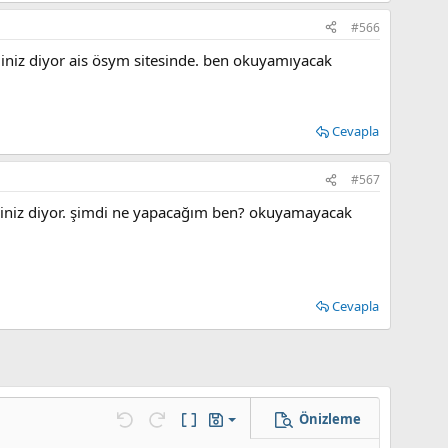
#566
diniz diyor ais ösym sitesinde. ben okuyamıyacak
Cevapla
#567
ediniz diyor. şimdi ne yapacağım ben? okuyamayacak
Cevapla
Önizleme
Taslağı kaydet
k…
Geri al
ileri al
BB Kod aç/kapat
Taslaklar