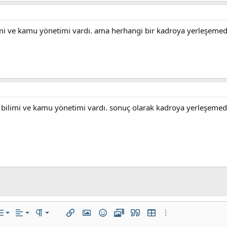
ilimi ve kamu yönetimi vardı. ama herhangi bir kadroya yerleşeme
set bilimi ve kamu yönetimi vardı. sonuç olarak kadroya yerleşem
Sola hizala
Normal
Sıralı liste
la seçenek…
ist
Hizalama yötemleri
Paragraf biçimi
Bağlantı ekle
Resim ekle
İfadeler
Medya
Alıntı
Tablo ekle
Daha fazla seçene