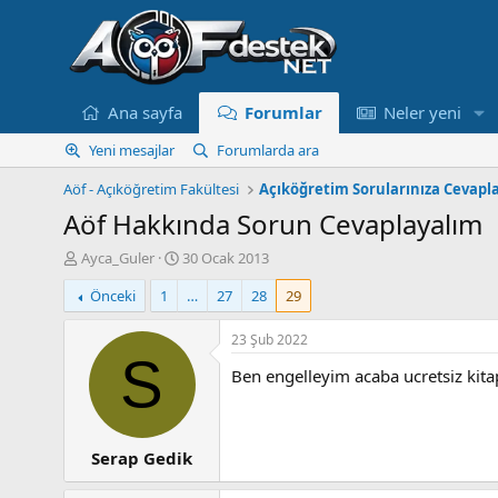
Ana sayfa
Forumlar
Neler yeni
Yeni mesajlar
Forumlarda ara
Aöf - Açıköğretim Fakültesi
Açıköğretim Sorularınıza Cevapl
Aöf Hakkında Sorun Cevaplayalım
K
B
Ayca_Guler
30 Ocak 2013
o
a
Önceki
1
…
27
28
29
n
ş
u
l
y
a
23 Şub 2022
u
n
S
Ben engelleyim acaba ucretsiz kit
B
g
a
ı
ş
ç
l
t
Serap Gedik
a
a
t
r
a
i