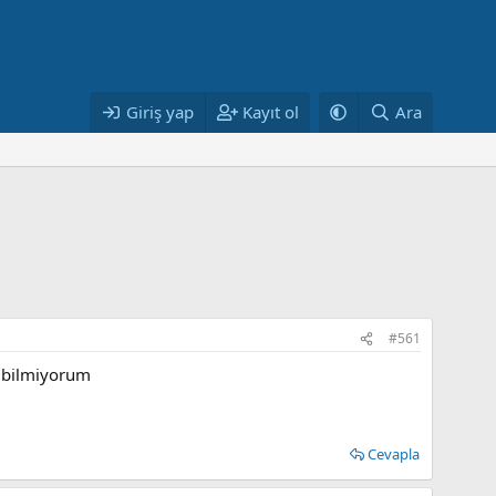
Giriş yap
Kayıt ol
Ara
#561
r bilmiyorum
Cevapla