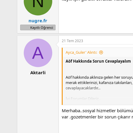
N
nugre.fr
Kayıtlı Öğrenci
21 Tem 2023
A
Ayca_Guler' Alıntı:
Aöf Hakkında Sorun Cevaplayalım
Aktarli
Aöf hakkında aklınıza gelen her soruyu
merak ettiklerinizi, kafanıza takılanla
cevaplayacaklardır...
İyi Forumlar Dileriz...
Açıköğretim Facebook sayfamıza katılm
Merhaba..sosyal hizmetler bölümü
https://www.facebook.com/acikogretim.a
var .gozetmenler bir sorun çıkarır 
Aöf Grubumuza katılmak için buraya t