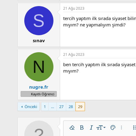
21 Ağu 2023
S
tercih yaptım ilk sırada siyaset b
mıyım? ne yapmalıyım şimdi?
sınav
21 Ağu 2023
N
ben tercih yaptım ilk sırada siya
mıyım?
nugre.fr
Kayıtlı Öğrenci
Önceki
1
…
27
28
29
9
Biçimlendirmeyi kaldır
Kalın
Yatık
Yazı boyutu
Metin rengi
Daha faz
L