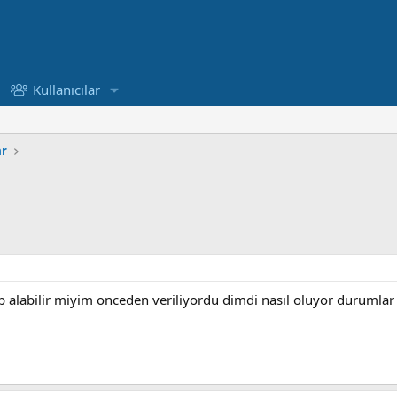
Kullanıcılar
ar
ap alabilir miyim onceden veriliyordu dimdi nasıl oluyor durumla