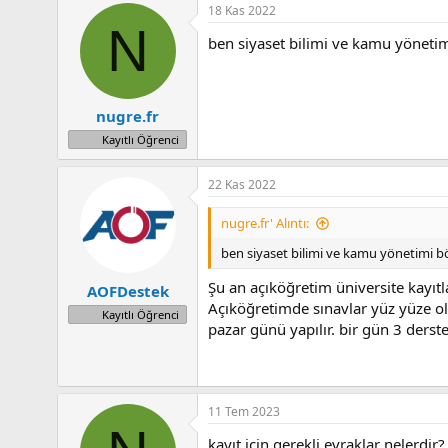
18 Kas 2022
n
h
N
i
ben siyaset bilimi ve kamu yönetim
nugre.fr
Kayıtlı Öğrenci
22 Kas 2022
nugre.fr' Alıntı:
ben siyaset bilimi ve kamu yönetimi bö
Şu an açıköğretim üniversite kayıtl
AOFDestek
Açıköğretimde sınavlar yüz yüze o
Kayıtlı Öğrenci
pazar günü yapılır. bir gün 3 derst
11 Tem 2023
kayıt için gerekli evraklar nelerdir?