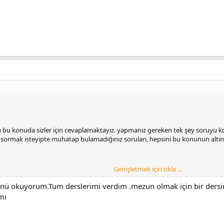
 bu konuda sizler için cevaplamaktayız. yapmanız gereken tek şey soruyu konu
rı, sormak isteyipte muhatap bulamadığınız soruları, hepsini bu konunun altına 
Genişletmek için tıkla ...
ak için buraya tıklayın.
nü okuyorum.Tum derslerimi verdim .mezun olmak için bir dersim
of/
mı
ıklayın.