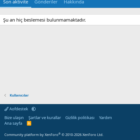
Son aktivite
Gönderiler
Hakkında
Şu an hiç beslemesi bulunmamaktadır.
Kullanıcılar
Aofdestek
Bize ulaşın
Şartlar ve kurallar
Gizlilik politikası
Yardım
Ana sayfa
R
S
S
®
Community platform by XenForo
© 2010-2026 XenForo Ltd.