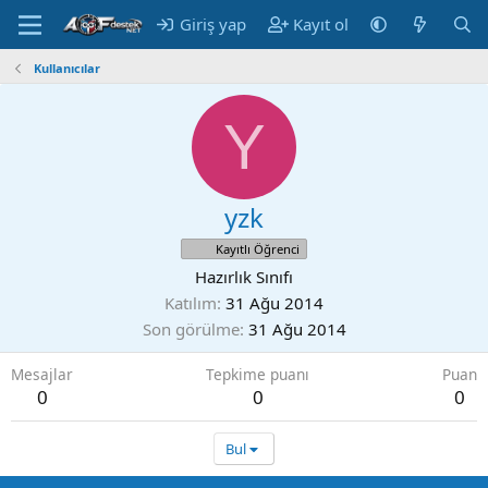
Giriş yap
Kayıt ol
Kullanıcılar
Y
yzk
Kayıtlı Öğrenci
Hazırlık Sınıfı
Katılım
31 Ağu 2014
Son görülme
31 Ağu 2014
Mesajlar
Tepkime puanı
Puan
0
0
0
Bul