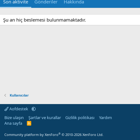
Son aktivite
Gönderiler
Hakkında
Şu an hiç beslemesi bulunmamaktadır.
Kullanıcılar
Aofdestek
Bize ulaşın
Şartlar ve kurallar
Gizlilik politikası
Yardım
Ana sayfa
R
S
S
®
Community platform by XenForo
© 2010-2026 XenForo Ltd.