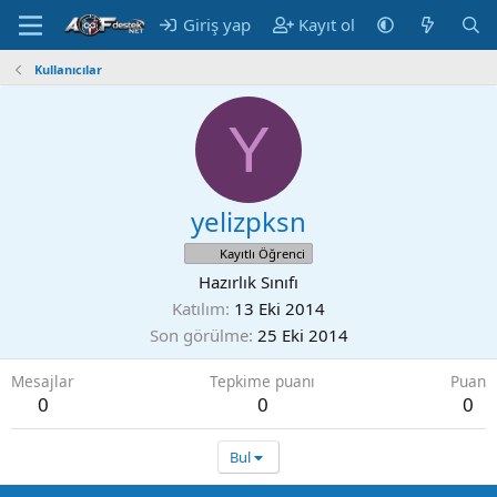
Giriş yap
Kayıt ol
Kullanıcılar
Y
yelizpksn
Kayıtlı Öğrenci
Hazırlık Sınıfı
Katılım
13 Eki 2014
Son görülme
25 Eki 2014
Mesajlar
Tepkime puanı
Puan
0
0
0
Bul