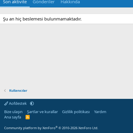
Son aktivite
Gönderiler
Hakkında
Şu an hiç beslemesi bulunmamaktadır.
Kullanıcılar
Aofdestek
Bize ulaşın
Şartlar ve kurallar
Gizlilik politikası
Yardım
Ana sayfa
R
S
S
®
Community platform by XenForo
© 2010-2026 XenForo Ltd.