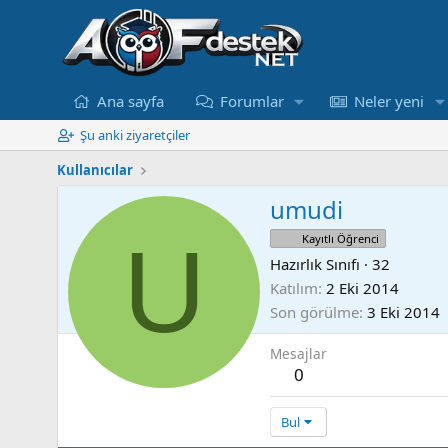
Ana sayfa
Forumlar
Neler yeni
Şu anki ziyaretçiler
Kullanıcılar
umudi
U
Kayıtlı Öğrenci
Hazırlık Sınıfı
·
32
Katılım
2 Eki 2014
Son görülme
3 Eki 2014
Mesajlar
0
Bul