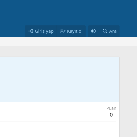
Giriş yap
Kayıt ol
Ara
Puan
0