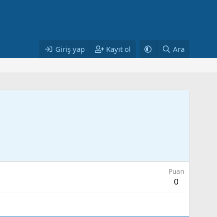
Giriş yap
Kayıt ol
Ara
Puan
0