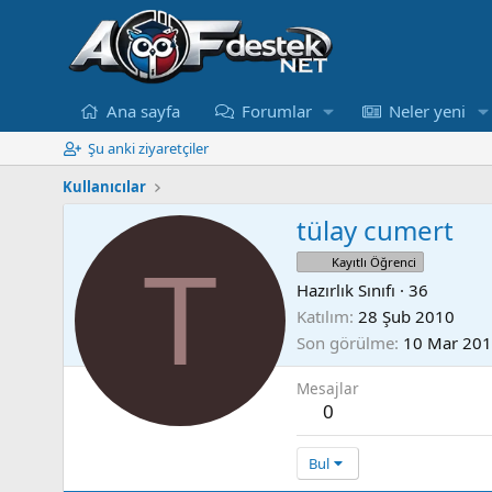
Ana sayfa
Forumlar
Neler yeni
Şu anki ziyaretçiler
Kullanıcılar
tülay cumert
T
Kayıtlı Öğrenci
Hazırlık Sınıfı
·
36
Katılım
28 Şub 2010
Son görülme
10 Mar 20
Mesajlar
0
Bul