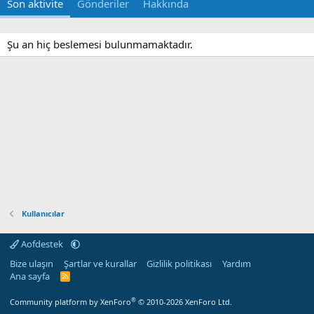
Son aktivite
Gönderiler
Hakkında
Şu an hiç beslemesi bulunmamaktadır.
Kullanıcılar
Aofdestek
Bize ulaşın
Şartlar ve kurallar
Gizlilik politikası
Yardım
Ana sayfa
R
S
S
®
Community platform by XenForo
© 2010-2026 XenForo Ltd.