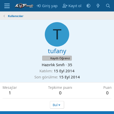
Giriş yap
Kayıt ol
Kullanıcılar
T
tufany
Kayıtlı Öğrenci
Hazırlık Sınıfı
·
35
Katılım
15 Eyl 2014
Son görülme
15 Eyl 2014
Mesajlar
Tepkime puanı
Puan
1
0
0
Bul