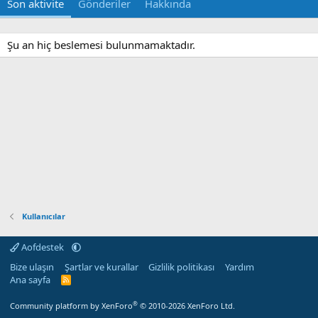
Son aktivite
Gönderiler
Hakkında
Şu an hiç beslemesi bulunmamaktadır.
Kullanıcılar
Aofdestek
Bize ulaşın
Şartlar ve kurallar
Gizlilik politikası
Yardım
Ana sayfa
R
S
S
®
Community platform by XenForo
© 2010-2026 XenForo Ltd.