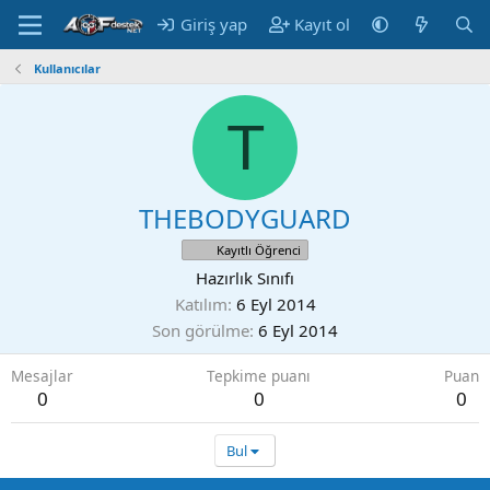
Giriş yap
Kayıt ol
Kullanıcılar
T
THEBODYGUARD
Kayıtlı Öğrenci
Hazırlık Sınıfı
Katılım
6 Eyl 2014
Son görülme
6 Eyl 2014
Mesajlar
Tepkime puanı
Puan
0
0
0
Bul