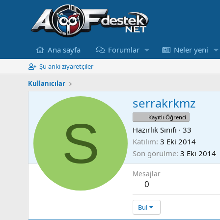
Ana sayfa
Forumlar
Neler yeni
Şu anki ziyaretçiler
Kullanıcılar
serrakrkmz
S
Kayıtlı Öğrenci
Hazırlık Sınıfı
·
33
Katılım
3 Eki 2014
Son görülme
3 Eki 2014
Mesajlar
0
Bul