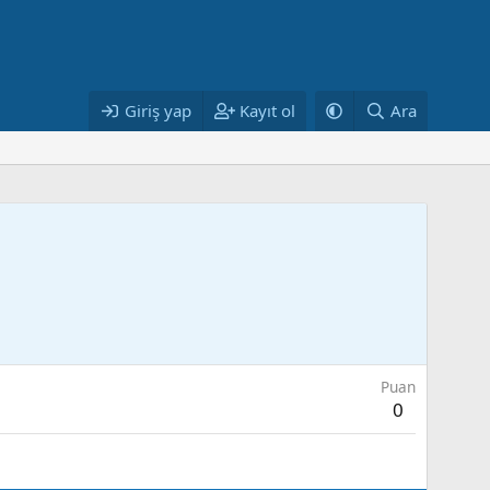
Giriş yap
Kayıt ol
Ara
Puan
0