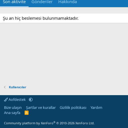
Son aktivite
Gönderiler
Hakkında
Şu an hiç beslemesi bulunmamaktadır.
Kullanıcılar
Aofdestek
Bize ulaşın
Şartlar ve kurallar
Gizlilik politikası
Yardım
Ana sayfa
R
S
S
®
Community platform by XenForo
© 2010-2026 XenForo Ltd.