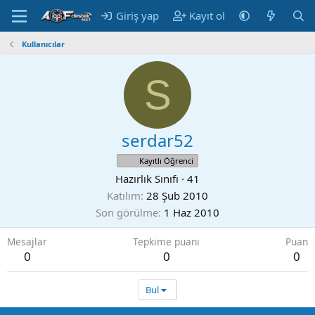
Giriş yap
Kayıt ol
Kullanıcılar
S
serdar52
Kayıtlı Öğrenci
Hazırlık Sınıfı
·
41
Katılım
28 Şub 2010
Son görülme
1 Haz 2010
Mesajlar
Tepkime puanı
Puan
0
0
0
Bul