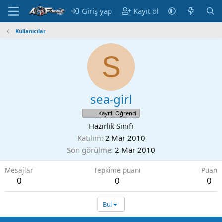
Giriş yap
Kayıt ol
Kullanıcılar
S
sea-girl
Kayıtlı Öğrenci
Hazırlık Sınıfı
Katılım
2 Mar 2010
Son görülme
2 Mar 2010
Mesajlar
Tepkime puanı
Puan
0
0
0
Bul