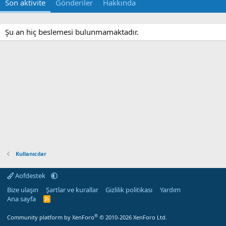
Son aktivite
Gönderiler
Hakkında
Şu an hiç beslemesi bulunmamaktadır.
Kullanıcılar
Aofdestek
Bize ulaşın
Şartlar ve kurallar
Gizlilik politikası
Yardım
Ana sayfa
R
S
S
®
Community platform by XenForo
© 2010-2026 XenForo Ltd.