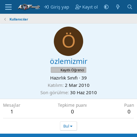
Giriş yap
Kayıt ol
Kullanıcılar
Ö
özlemizmir
Kayıtlı Öğrenci
Hazırlık Sınıfı
·
39
Katılım
2 Mar 2010
Son görülme
30 Haz 2010
Mesajlar
Tepkime puanı
Puan
1
0
0
Bul