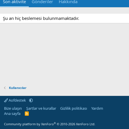
Son aktivite
Gönderiler
Hakkında
Şu an hiç beslemesi bulunmamaktadır.
Kullanıcılar
Aofdestek
Bize ulaşın
Şartlar ve kurallar
Gizlilik politikası
Yardım
Ana sayfa
R
S
S
®
Community platform by XenForo
© 2010-2026 XenForo Ltd.