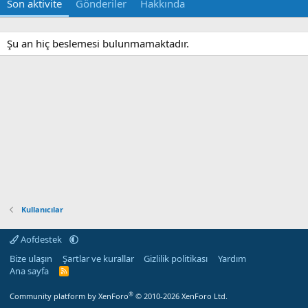
Son aktivite
Gönderiler
Hakkında
Şu an hiç beslemesi bulunmamaktadır.
Kullanıcılar
Aofdestek
Bize ulaşın
Şartlar ve kurallar
Gizlilik politikası
Yardım
Ana sayfa
R
S
S
®
Community platform by XenForo
© 2010-2026 XenForo Ltd.