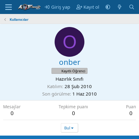
Giriş yap
Kayıt ol
Kullanıcılar
O
onber
Kayıtlı Öğrenci
Hazırlık Sınıfı
Katılım
28 Şub 2010
Son görülme
1 Haz 2010
Mesajlar
Tepkime puanı
Puan
0
0
0
Bul