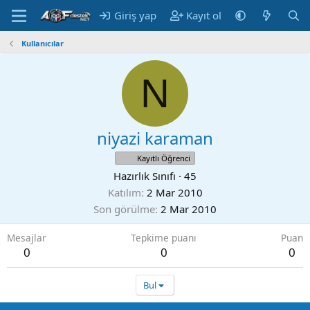
Giriş yap
Kayıt ol
Kullanıcılar
N
niyazi karaman
Kayıtlı Öğrenci
Hazırlık Sınıfı
·
45
Katılım
2 Mar 2010
Son görülme
2 Mar 2010
Mesajlar
Tepkime puanı
Puan
0
0
0
Bul