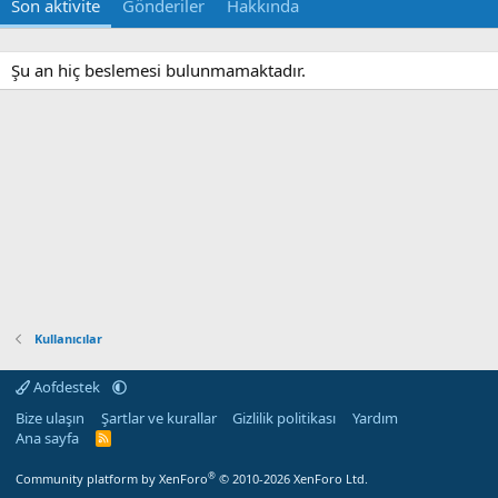
Son aktivite
Gönderiler
Hakkında
Şu an hiç beslemesi bulunmamaktadır.
Kullanıcılar
Aofdestek
Bize ulaşın
Şartlar ve kurallar
Gizlilik politikası
Yardım
Ana sayfa
R
S
S
®
Community platform by XenForo
© 2010-2026 XenForo Ltd.