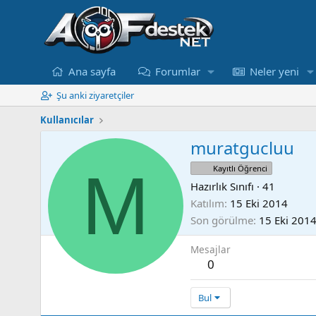
Ana sayfa
Forumlar
Neler yeni
Şu anki ziyaretçiler
Kullanıcılar
muratgucluu
M
Kayıtlı Öğrenci
Hazırlık Sınıfı
·
41
Katılım
15 Eki 2014
Son görülme
15 Eki 201
Mesajlar
0
Bul