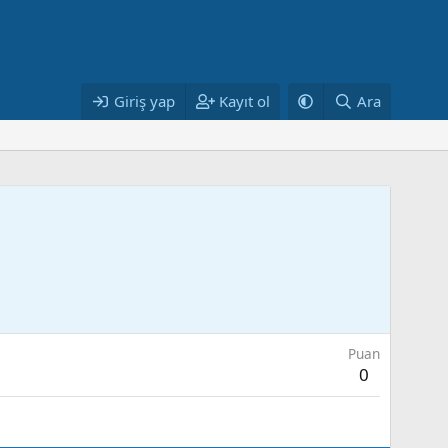
Giriş yap
Kayıt ol
Ara
Puan
0