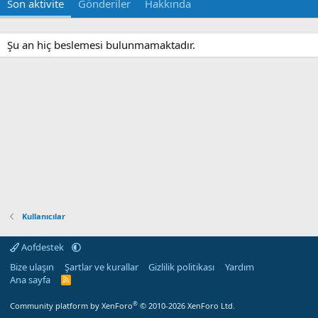
Son aktivite
Gönderiler
Hakkında
Şu an hiç beslemesi bulunmamaktadır.
Kullanıcılar
Aofdestek
Bize ulaşın
Şartlar ve kurallar
Gizlilik politikası
Yardım
Ana sayfa
R
S
S
®
Community platform by XenForo
© 2010-2026 XenForo Ltd.