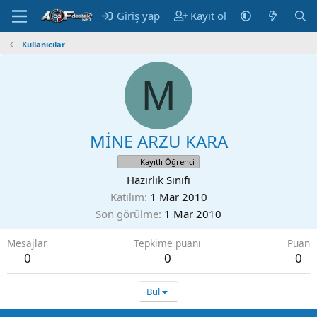
Giriş yap
Kayıt ol
Kullanıcılar
M
MİNE ARZU KARA
Kayıtlı Öğrenci
Hazırlık Sınıfı
Katılım
1 Mar 2010
Son görülme
1 Mar 2010
Mesajlar
Tepkime puanı
Puan
0
0
0
Bul