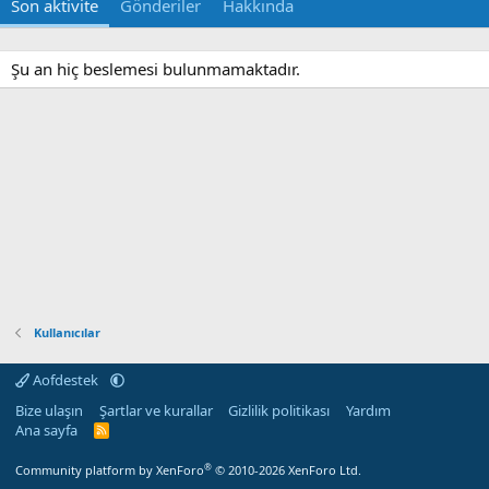
Son aktivite
Gönderiler
Hakkında
Şu an hiç beslemesi bulunmamaktadır.
Kullanıcılar
Aofdestek
Bize ulaşın
Şartlar ve kurallar
Gizlilik politikası
Yardım
Ana sayfa
R
S
S
®
Community platform by XenForo
© 2010-2026 XenForo Ltd.