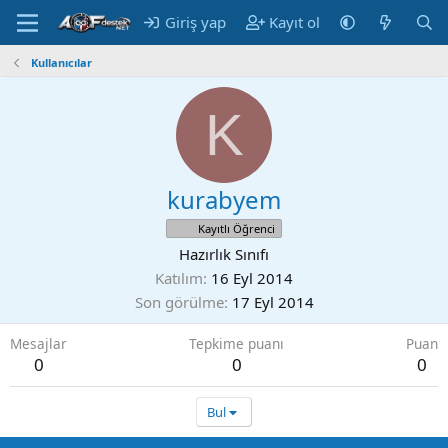
Giriş yap
Kayıt ol
Kullanıcılar
K
kurabyem
Kayıtlı Öğrenci
Hazırlık Sınıfı
Katılım
16 Eyl 2014
Son görülme
17 Eyl 2014
Mesajlar
Tepkime puanı
Puan
0
0
0
Bul