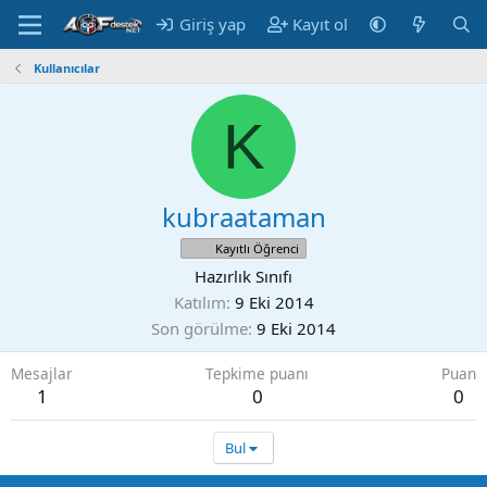
Giriş yap
Kayıt ol
Kullanıcılar
K
kubraataman
Kayıtlı Öğrenci
Hazırlık Sınıfı
Katılım
9 Eki 2014
Son görülme
9 Eki 2014
Mesajlar
Tepkime puanı
Puan
1
0
0
Bul