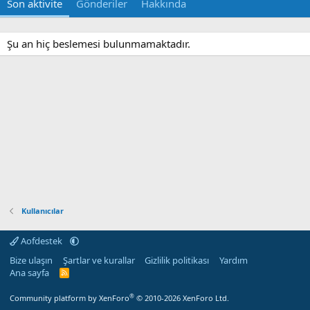
Son aktivite
Gönderiler
Hakkında
Şu an hiç beslemesi bulunmamaktadır.
Kullanıcılar
Aofdestek
Bize ulaşın
Şartlar ve kurallar
Gizlilik politikası
Yardım
Ana sayfa
R
S
S
®
Community platform by XenForo
© 2010-2026 XenForo Ltd.