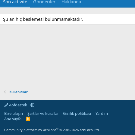
Son aktivite
Gönderiler
Hakkında
Şu an hiç beslemesi bulunmamaktadır.
Kullanıcılar
Aofdestek
Bize ulaşın
Şartlar ve kurallar
Gizlilik politikası
Yardım
Ana sayfa
R
S
S
®
Community platform by XenForo
© 2010-2026 XenForo Ltd.