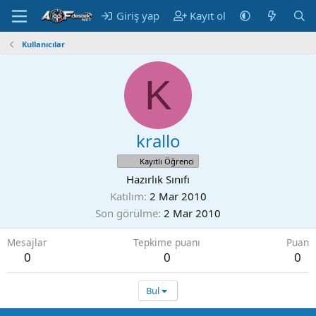
Giriş yap
Kayıt ol
Kullanıcılar
K
krallo
Kayıtlı Öğrenci
Hazırlık Sınıfı
Katılım
2 Mar 2010
Son görülme
2 Mar 2010
Mesajlar
Tepkime puanı
Puan
0
0
0
Bul