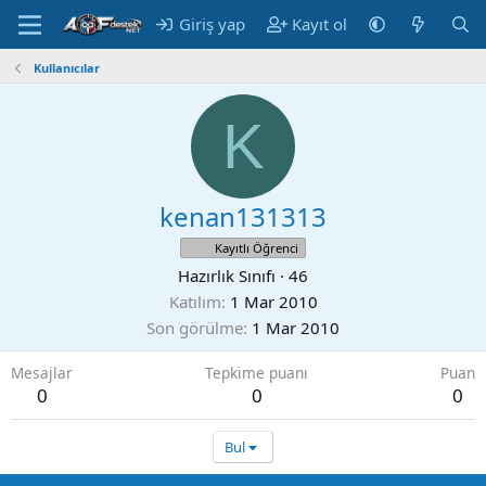
Giriş yap
Kayıt ol
Kullanıcılar
K
kenan131313
Kayıtlı Öğrenci
Hazırlık Sınıfı
·
46
Katılım
1 Mar 2010
Son görülme
1 Mar 2010
Mesajlar
Tepkime puanı
Puan
0
0
0
Bul