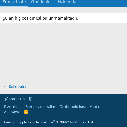
Son aktivite
Gönderiler
Hakkında
Şu an hiç beslemesi bulunmamaktadır.
Kullanıcılar
Aofdestek
Bize ulaşın
Şartlar ve kurallar
Gizlilik politikası
Yardım
Ana sayfa
R
S
S
®
Community platform by XenForo
© 2010-2026 XenForo Ltd.