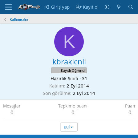
Giriş yap
Kayıt ol
Kullanıcılar
K
kbraklcnli
Kayıtlı Öğrenci
Hazırlık Sınıfı
·
31
Katılım
2 Eyl 2014
Son görülme
2 Eyl 2014
Mesajlar
Tepkime puanı
Puan
0
0
0
Bul