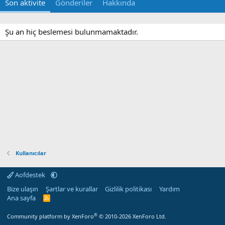
Son aktivite
Gönderiler
Hakkında
Şu an hiç beslemesi bulunmamaktadır.
Kullanıcılar
Aofdestek
Bize ulaşın
Şartlar ve kurallar
Gizlilik politikası
Yardım
Ana sayfa
R
S
S
®
Community platform by XenForo
© 2010-2026 XenForo Ltd.