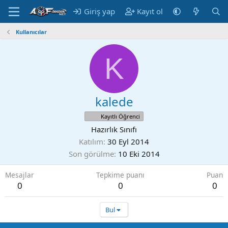
Giriş yap
Kayıt ol
Kullanıcılar
K
kalede
Kayıtlı Öğrenci
Hazırlık Sınıfı
Katılım
30 Eyl 2014
Son görülme
10 Eki 2014
Mesajlar
Tepkime puanı
Puan
0
0
0
Bul