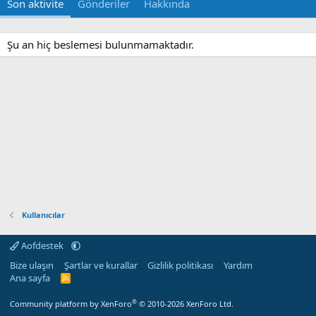
Son aktivite
Gönderiler
Hakkında
Şu an hiç beslemesi bulunmamaktadır.
Kullanıcılar
Aofdestek
Bize ulaşın
Şartlar ve kurallar
Gizlilik politikası
Yardım
Ana sayfa
R
S
S
®
Community platform by XenForo
© 2010-2026 XenForo Ltd.