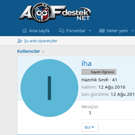
Ana sayfa
Forumlar
Neler yeni
Şu anki ziyaretçiler
Kullanıcılar
iha
I
Kayıtlı Öğrenci
Hazırlık Sınıfı
·
41
Katılım
12 Ağu 2016
Son görülme
12 Ağu 20
Mesajlar
1
Bul