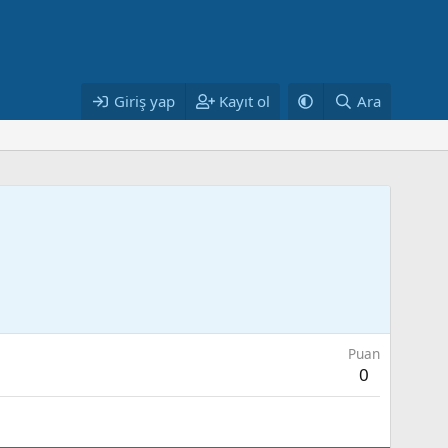
Giriş yap
Kayıt ol
Ara
Puan
0