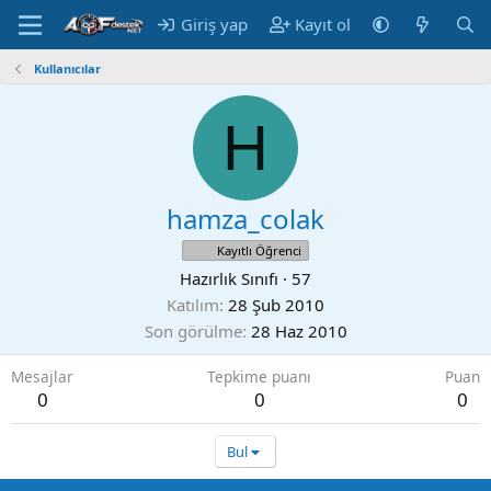
Giriş yap
Kayıt ol
Kullanıcılar
H
hamza_colak
Kayıtlı Öğrenci
Hazırlık Sınıfı
·
57
Katılım
28 Şub 2010
Son görülme
28 Haz 2010
Mesajlar
Tepkime puanı
Puan
0
0
0
Bul