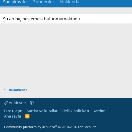
Son aktivite
Gönderiler
Hakkında
Şu an hiç beslemesi bulunmamaktadır.
Kullanıcılar
Aofdestek
Bize ulaşın
Şartlar ve kurallar
Gizlilik politikası
Yardım
Ana sayfa
R
S
S
®
Community platform by XenForo
© 2010-2026 XenForo Ltd.