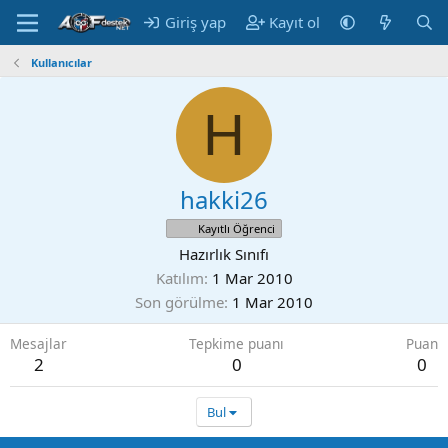
Giriş yap
Kayıt ol
Kullanıcılar
H
hakki26
Kayıtlı Öğrenci
Hazırlık Sınıfı
Katılım
1 Mar 2010
Son görülme
1 Mar 2010
Mesajlar
Tepkime puanı
Puan
2
0
0
Bul