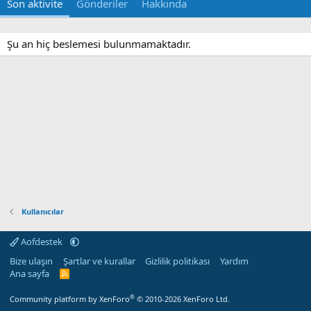
Son aktivite
Gönderiler
Hakkında
Şu an hiç beslemesi bulunmamaktadır.
Kullanıcılar
Aofdestek
Bize ulaşın
Şartlar ve kurallar
Gizlilik politikası
Yardım
Ana sayfa
R
S
S
®
Community platform by XenForo
© 2010-2026 XenForo Ltd.