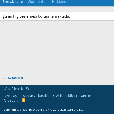
Son aktivite
Gönderiler
Hakkında
Şu an hiç beslemesi bulunmamaktadır.
Kullanıcılar
Aofdestek
Bize ulaşın
Şartlar ve kurallar
Gizlilik politikası
Yardım
Ana sayfa
R
S
S
®
Community platform by XenForo
© 2010-2026 XenForo Ltd.