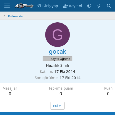
Giriş yap
Kayıt ol
Kullanıcılar
G
gocak
Kayıtlı Öğrenci
Hazırlık Sınıfı
Katılım
17 Eki 2014
Son görülme
17 Eki 2014
Mesajlar
Tepkime puanı
Puan
0
0
0
Bul