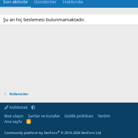
Son aktivite
Gönderiler
Hakkında
Şu an hiç beslemesi bulunmamaktadır.
Kullanıcılar
Aofdestek
Bize ulaşın
Şartlar ve kurallar
Gizlilik politikası
Yardım
Ana sayfa
R
S
S
®
Community platform by XenForo
© 2010-2026 XenForo Ltd.