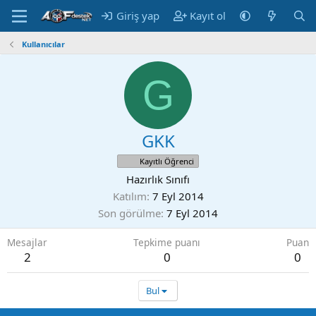
Giriş yap
Kayıt ol
Kullanıcılar
G
GKK
Kayıtlı Öğrenci
Hazırlık Sınıfı
Katılım
7 Eyl 2014
Son görülme
7 Eyl 2014
Mesajlar
Tepkime puanı
Puan
2
0
0
Bul