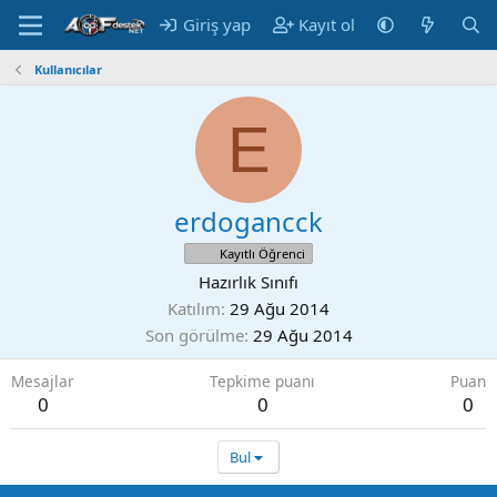
Giriş yap
Kayıt ol
Kullanıcılar
E
erdogancck
Kayıtlı Öğrenci
Hazırlık Sınıfı
Katılım
29 Ağu 2014
Son görülme
29 Ağu 2014
Mesajlar
Tepkime puanı
Puan
0
0
0
Bul