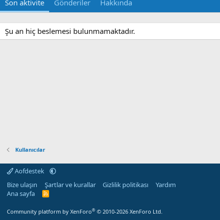
Son aktivite
Gönderiler
Hakkında
Şu an hiç beslemesi bulunmamaktadır.
Kullanıcılar
Aofdestek
Bize ulaşın
Şartlar ve kurallar
Gizlilik politikası
Yardım
Ana sayfa
R
S
S
®
Community platform by XenForo
© 2010-2026 XenForo Ltd.