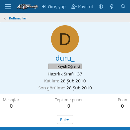
Giriş yap
Kayıt ol
Kullanıcılar
D
duru_
Kayıtlı Öğrenci
Hazırlık Sınıfı
·
37
Katılım
28 Şub 2010
Son görülme
28 Şub 2010
Mesajlar
Tepkime puanı
Puan
0
0
0
Bul