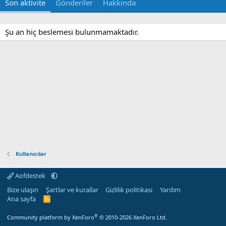
Son aktivite
Gönderiler
Hakkında
Şu an hiç beslemesi bulunmamaktadır.
Kullanıcılar
Aofdestek
Bize ulaşın
Şartlar ve kurallar
Gizlilik politikası
Yardım
Ana sayfa
R
S
S
®
Community platform by XenForo
© 2010-2026 XenForo Ltd.